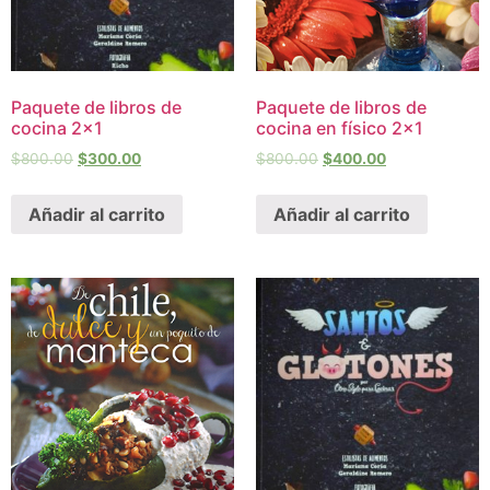
Paquete de libros de
Paquete de libros de
cocina 2×1
cocina en físico 2×1
$
800.00
$
300.00
$
800.00
$
400.00
Añadir al carrito
Añadir al carrito