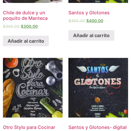
Chile de dulce y un
Santos y Glotones
poquito de Manteca
$
450.00
$
400.00
$
350.00
$
300.00
Añadir al carrito
Añadir al carrito
Otro Stylo para Cocinar
Santos y Glotones- digital